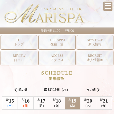
営業時間11:00 ～ 翌5:00
TOP
THERAPIST
NEW FACE
トップ
在籍一覧
新人情報
REVIEW
ACCESS
RECRUIT
口コミ
アクセス
求人情報🎀
SCHEDULE
出勤情報
8月19日（水）
前の週
次の週
8/
15
8/
16
8/
17
8/
18
8/
19
8/
20
8/
21
(土)
(日)
(月)
(火)
(水)
(木)
(金)